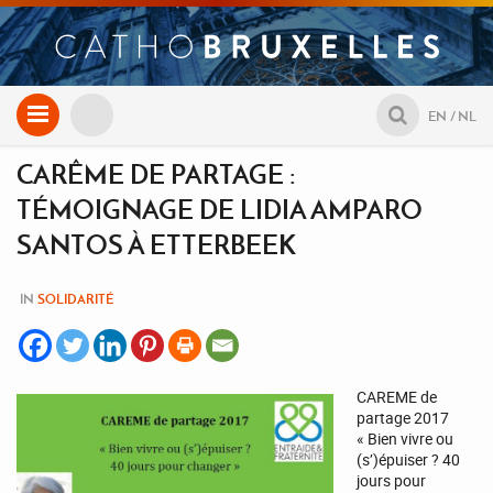
Aller
EN
NL
au
contenu
CARÊME DE PARTAGE :
TÉMOIGNAGE DE LIDIA AMPARO
SANTOS À ETTERBEEK
IN
SOLIDARITÉ
CAREME de
partage 2017
« Bien vivre ou
(s’)épuiser ? 40
jours pour