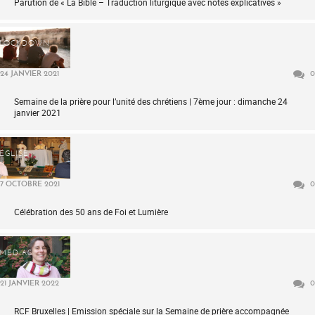
Parution de « La Bible – Traduction liturgique avec notes explicatives »
LOCKDOWN
24 JANVIER 2021
0
Semaine de la prière pour l’unité des chrétiens | 7ème jour : dimanche 24
janvier 2021
ÉGLISE
7 OCTOBRE 2021
0
Célébration des 50 ans de Foi et Lumière
MÉDIAS
21 JANVIER 2022
0
RCF Bruxelles | Emission spéciale sur la Semaine de prière accompagnée