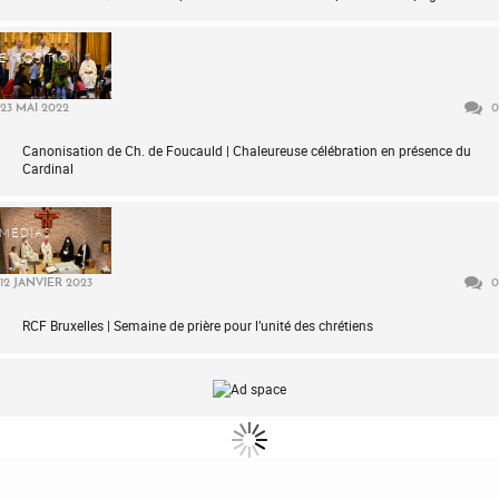
EXPOSITION
23 MAI 2022
0
Canonisation de Ch. de Foucauld | Chaleureuse célébration en présence du
Cardinal
MÉDIAS
12 JANVIER 2023
0
RCF Bruxelles | Semaine de prière pour l’unité des chrétiens