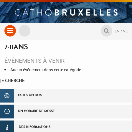
Aller
EN
NL
au
contenu
7-11ANS
ÉVÉNEMENTS À VENIR
Aucun événement dans cette catégorie
JE CHERCHE
FAITES UN DON
UN HORAIRE DE MESSE
DES INFORMATIONS