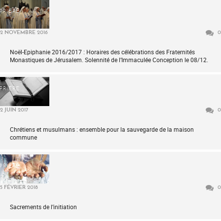
PRIÈRE
2 NOVEMBRE 2016
0
Noël-Epiphanie 2016/2017 : Horaires des célébrations des Fraternités
Monastiques de Jérusalem. Solennité de l’Immaculée Conception le 08/12.
PRIÈRE
2 JUIN 2017
0
Chrétiens et musulmans : ensemble pour la sauvegarde de la maison
commune
PRIÈRE
5 FÉVRIER 2018
0
Sacrements de l’initiation