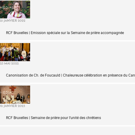
MÉDIAS
21 JANVIER 2022
RCF Bruxelles | Emission spéciale sur la Semaine de prière accompagnée
EXPOSITION
23 MAI 2022
Canonisation de Ch. de Foucauld | Chaleureuse célébration en présence du Car
MÉDIAS
12 JANVIER 2023
RCF Bruxelles | Semaine de prière pour l’unité des chrétiens