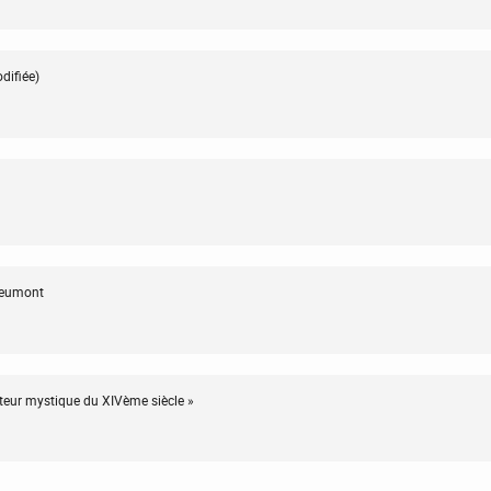
difiée)
vreumont
teur mystique du XIVème siècle »