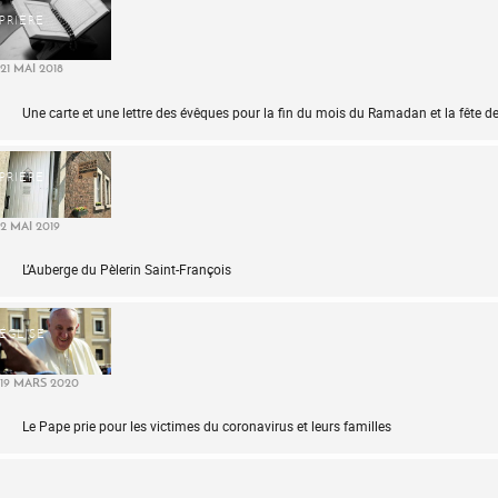
PRIÈRE
21 MAI 2018
Une carte et une lettre des évêques pour la fin du mois du Ramadan et la fête de l
PRIÈRE
2 MAI 2019
L’Auberge du Pèlerin Saint-François
ÉGLISE
19 MARS 2020
Le Pape prie pour les victimes du coronavirus et leurs familles