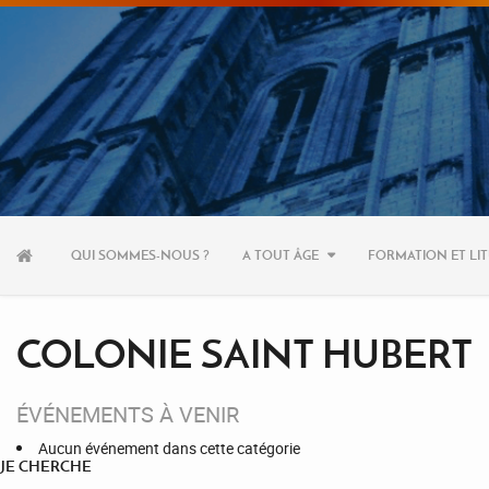
Aller
au
QUI SOMMES-NOUS ?
A TOUT ÂGE
FORMATION ET LIT
contenu
COLONIE SAINT HUBERT
ÉVÉNEMENTS À VENIR
Aucun événement dans cette catégorie
JE CHERCHE