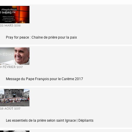
PRIÈRE
22 MARS 2016
Pray for peace : Chaîne de prière pour la paix
MÉDIAS
9 FÉVRIER 2017
Message du Pape François pour le Carême 2017
JEUNES
28 AOÛT 2017
Les essentiels de la prière selon saint Ignace | Dépliants