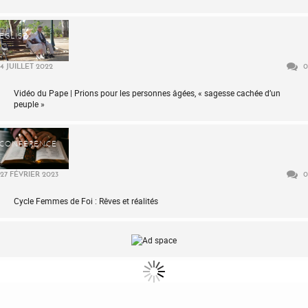
ÉGLISE
4 JUILLET 2022
0
Vidéo du Pape | Prions pour les personnes âgées, « sagesse cachée d’un
peuple »
CONFÉRENCE
27 FÉVRIER 2023
0
Cycle Femmes de Foi : Rêves et réalités