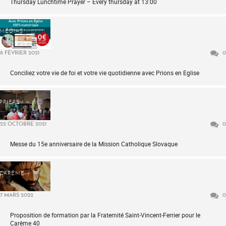
Thursday Lunchtime Prayer – Every thursday at 13:00
MÉDIAS
8 FÉVRIER 2021
0
Conciliez votre vie de foi et votre vie quotidienne avec Prions en Eglise
PRIÈRE
22 OCTOBRE 2021
0
Messe du 15e anniversaire de la Mission Catholique Slovaque
CARÊME
7 MARS 2022
0
Proposition de formation par la Fraternité Saint-Vincent-Ferrier pour le
Carême 40