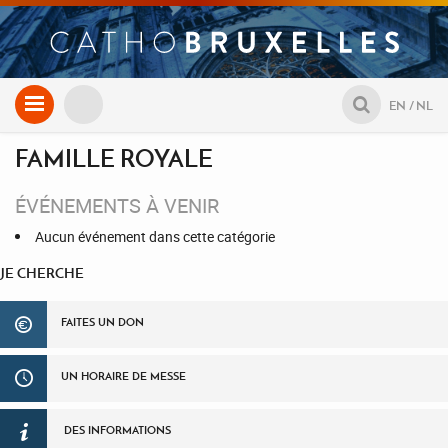
Aller
EN
NL
au
contenu
FAMILLE ROYALE
ÉVÉNEMENTS À VENIR
Aucun événement dans cette catégorie
JE CHERCHE
FAITES UN DON
UN HORAIRE DE MESSE
DES INFORMATIONS