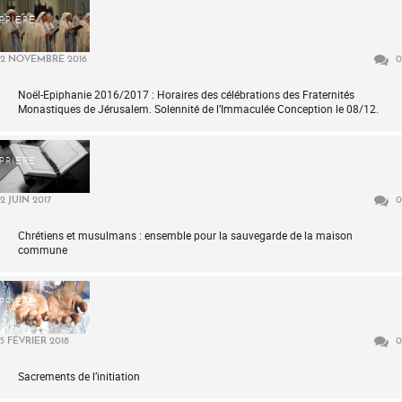
PRIÈRE
2 NOVEMBRE 2016
0
Noël-Epiphanie 2016/2017 : Horaires des célébrations des Fraternités
Monastiques de Jérusalem. Solennité de l’Immaculée Conception le 08/12.
PRIÈRE
2 JUIN 2017
0
Chrétiens et musulmans : ensemble pour la sauvegarde de la maison
commune
PRIÈRE
5 FÉVRIER 2018
0
Sacrements de l’initiation