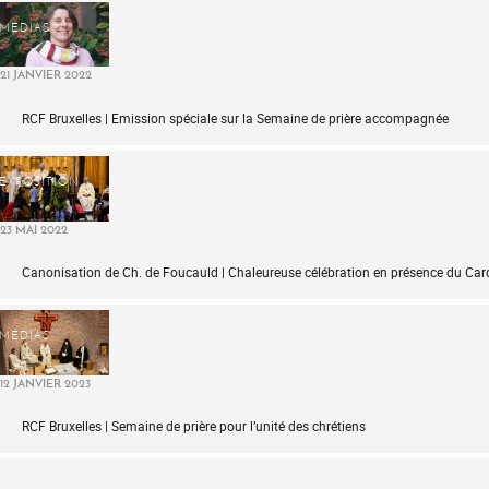
MÉDIAS
21 JANVIER 2022
RCF Bruxelles | Emission spéciale sur la Semaine de prière accompagnée
EXPOSITION
23 MAI 2022
Canonisation de Ch. de Foucauld | Chaleureuse célébration en présence du Car
MÉDIAS
12 JANVIER 2023
RCF Bruxelles | Semaine de prière pour l’unité des chrétiens