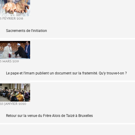
PRIÈRE
5 FÉVRIER 2018
Sacrements de l’initiation
PRIÈRE
5 MARS 2019
Le pape et l’imam publient un document sur la fraternité. Qu’y trouve-t-on ?
JEUNES
23 JANVIER 2020
Retour sur la venue du Frère Alois de Taizé à Bruxelles