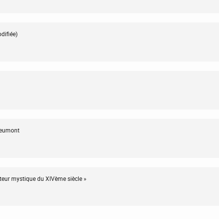
difiée)
vreumont
teur mystique du XIVème siècle »