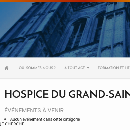
Aller
au
QUI SOMMES-NOUS ?
A TOUT ÂGE
FORMATION ET LIT
contenu
HOSPICE DU GRAND-SAI
ÉVÉNEMENTS À VENIR
Aucun événement dans cette catégorie
JE CHERCHE