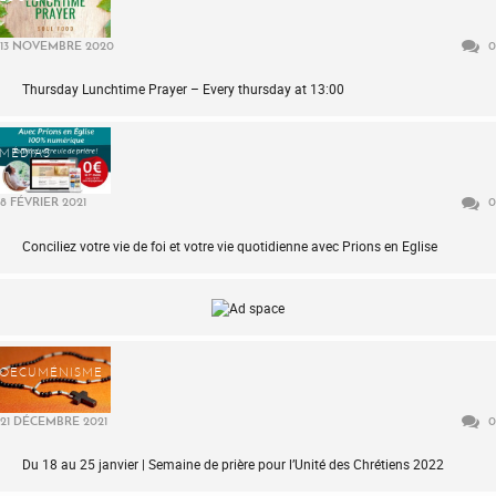
13 NOVEMBRE 2020
0
Thursday Lunchtime Prayer – Every thursday at 13:00
MÉDIAS
8 FÉVRIER 2021
0
Conciliez votre vie de foi et votre vie quotidienne avec Prions en Eglise
OECUMÉNISME
21 DÉCEMBRE 2021
0
Du 18 au 25 janvier | Semaine de prière pour l’Unité des Chrétiens 2022