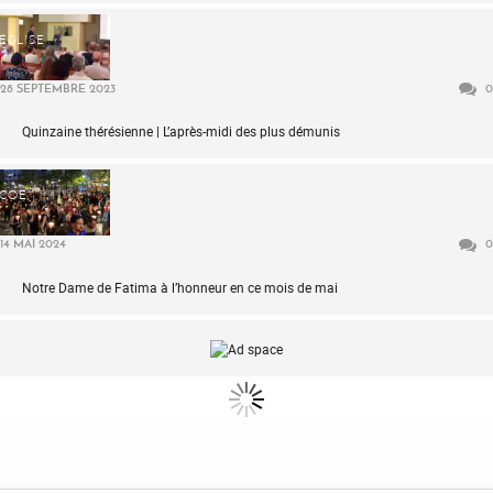
ÉGLISE
28 SEPTEMBRE 2023
0
Quinzaine thérésienne | L’après-midi des plus démunis
COE
14 MAI 2024
0
Notre Dame de Fatima à l’honneur en ce mois de mai