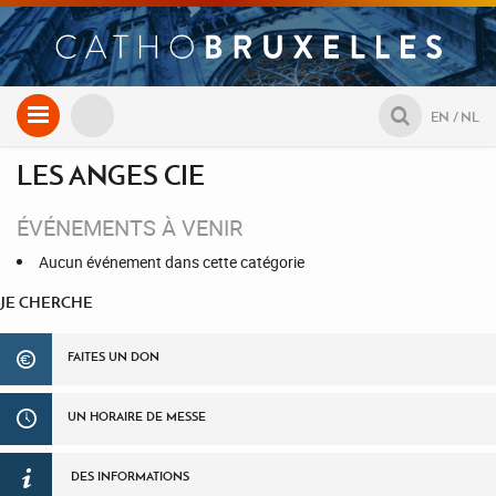
Aller
EN
NL
au
contenu
LES ANGES CIE
ÉVÉNEMENTS À VENIR
Aucun événement dans cette catégorie
JE CHERCHE
FAITES UN DON
UN HORAIRE DE MESSE
DES INFORMATIONS