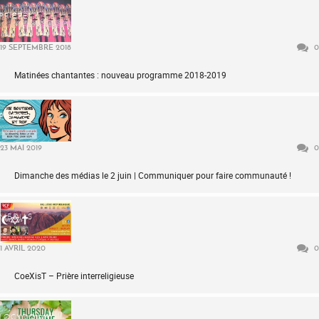
PRIÈRE
19 SEPTEMBRE 2018
0
Matinées chantantes : nouveau programme 2018-2019
PRIÈRE
23 MAI 2019
0
Dimanche des médias le 2 juin | Communiquer pour faire communauté !
MÉDIAS
1 AVRIL 2020
0
CoeXisT – Prière interreligieuse
LOCKDOWN