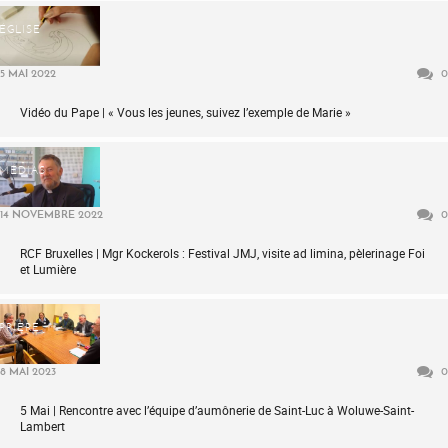
ÉGLISE
5 MAI 2022
0
Vidéo du Pape | « Vous les jeunes, suivez l’exemple de Marie »
MÉDIAS
14 NOVEMBRE 2022
0
RCF Bruxelles | Mgr Kockerols : Festival JMJ, visite ad limina, pèlerinage Foi
et Lumière
PRIÈRE
8 MAI 2023
0
5 Mai | Rencontre avec l’équipe d’aumônerie de Saint-Luc à Woluwe-Saint-
Lambert