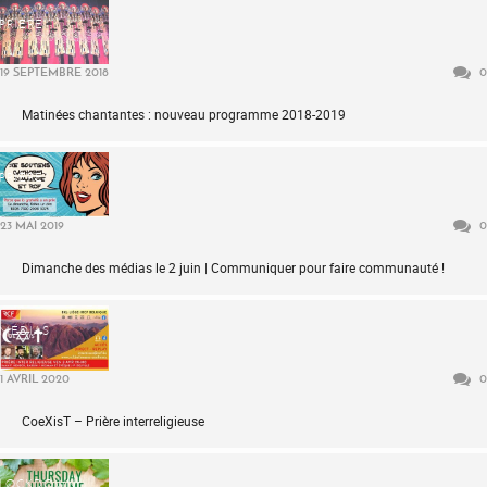
PRIÈRE
19 SEPTEMBRE 2018
0
Matinées chantantes : nouveau programme 2018-2019
PRIÈRE
23 MAI 2019
0
Dimanche des médias le 2 juin | Communiquer pour faire communauté !
MÉDIAS
1 AVRIL 2020
0
CoeXisT – Prière interreligieuse
LOCKDOWN