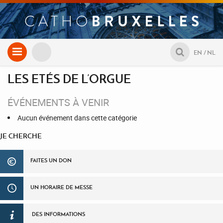
Aller
EN
NL
au
contenu
LES ETÉS DE L’ORGUE
ÉVÉNEMENTS À VENIR
Aucun événement dans cette catégorie
JE CHERCHE
FAITES UN DON
UN HORAIRE DE MESSE
DES INFORMATIONS