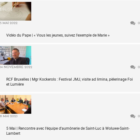
ÉGLISE
5 MAI 2022
0
Vidéo du Pape | « Vous les jeunes, suivez l’exemple de Marie »
MÉDIAS
14 NOVEMBRE 2022
0
RCF Bruxelles | Mgr Kockerols : Festival JMJ, visite ad limina, pèlerinage Foi
et Lumière
PRIÈRE
8 MAI 2023
0
5 Mai | Rencontre avec l’équipe d’aumônerie de Saint-Luc à Woluwe-Saint-
Lambert