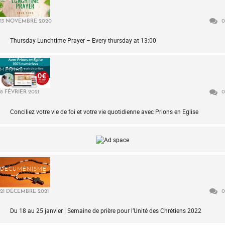
13 NOVEMBRE 2020
0
Thursday Lunchtime Prayer – Every thursday at 13:00
MÉDIAS
8 FÉVRIER 2021
0
Conciliez votre vie de foi et votre vie quotidienne avec Prions en Eglise
OECUMÉNISME
21 DÉCEMBRE 2021
0
Du 18 au 25 janvier | Semaine de prière pour l’Unité des Chrétiens 2022