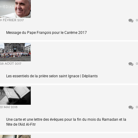
MÉDIAS
9 FÉVRIER 2017
0
Message du Pape François pour le Carême 2017
JEUNES
28 AOÛT 2017
0
Les essentiels de la prière selon saint Ignace | Dépliants
PRIÈRE
21 MAI 2018
0
Une carte et une lettre des évêques pour la fin du mois du Ramadan et la
fête de l’Aïd Al-Fitr