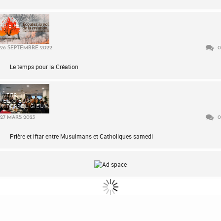
PRIÈRE
26 SEPTEMBRE 2022
0
Le temps pour la Création
INTER-
RELIGIEUX
INTERRELIGIEUX
27 MARS 2023
0
Prière et iftar entre Musulmans et Catholiques samedi