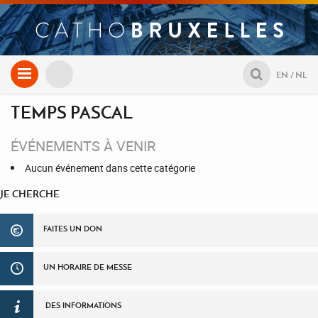
Aller
EN
NL
au
contenu
TEMPS PASCAL
ÉVÉNEMENTS À VENIR
Aucun événement dans cette catégorie
JE CHERCHE
FAITES UN DON
UN HORAIRE DE MESSE
DES INFORMATIONS