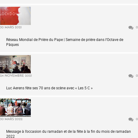
LOCKDOWN
30 MARS 2021
0
Réseau Mondial de Prière du Pape | Semaine de prière dans l’Octave de
Pâques
ARTS ET
CULTURE
24 NOVEMBRE 2021
0
Luc Aerens fête ses 70 ans de scène avec « Les 5 C »
PRIÈRE
30 MARS 2022
0
Message à l’occasion du ramadan et de la fête à la fin du mois de ramadan
2022