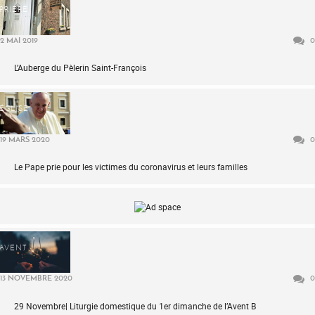
PRIÈRE
2 MAI 2019
0
L’Auberge du Pèlerin Saint-François
ÉGLISE
19 MARS 2020
0
Le Pape prie pour les victimes du coronavirus et leurs familles
AVENT
13 NOVEMBRE 2020
0
29 Novembre| Liturgie domestique du 1er dimanche de l’Avent B