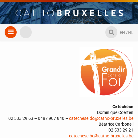
Aller
EN
NL
au
contenu
Catéchèse
Dominique Coerten
02 533 29 63 – 0487 907 840 –
catechese.dc@catho-bruxelles.be
Béatrice Carbonell
02 533 29 21
catechese.bc@catho-bruxelles.be