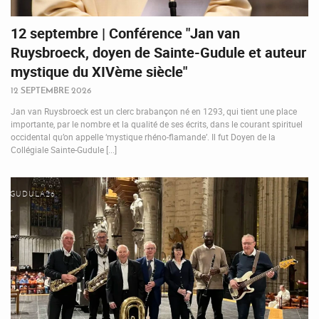
12 septembre | Conférence "Jan van
Ruysbroeck, doyen de Sainte-Gudule et auteur
mystique du XIVème siècle"
12 SEPTEMBRE 2026
Jan van Ruysbroeck est un clerc brabançon né en 1293, qui tient une place
importante, par le nombre et la qualité de ses écrits, dans le courant spirituel
occidental qu’on appelle ‘mystique rhéno-flamande’. Il fut Doyen de la
Collégiale Sainte-Gudule [...]
GUDULA26