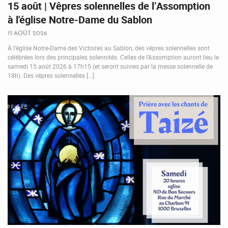
15 août | Vêpres solennelles de l’Assomption
à l'église Notre-Dame du Sablon
15 AOÛT 2026
À l’église Notre-Dame des Victoires au Sablon, des vêpres solennelles sont
célébrées lors des principales solennités. Celles de l’Assomption auront lieu le
samedi 15 août 2026 à 17h15 (et seront suivies par la messe solennelle de
18h). Des vêpres solennelles [...]
PRIÈRE