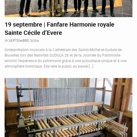
19 septembre | Fanfare Harmonie royale
Sainte Cécile d’Evere
19 SEPTEMBRE 2026
L’interprétation musicale à la Cathédrale des Saints-Michel-et-Gudule de
Bruxelles lors des festivités GUDULA 26 et de la Journée du Patrimoine
enrichit l’expérience du patrimoine grâce à une acoustique unique et à une
atmosphère historique. Elle relie le public au passé [...]
GUDULA26