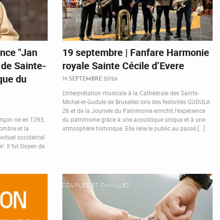
nce "Jan
19 septembre | Fanfare Harmonie
de Sainte-
royale Sainte Cécile d’Evere
que du
19 SEPTEMBRE 2026
L’interprétation musicale à la Cathédrale des Saints-
Michel-et-Gudule de Bruxelles lors des festivités GUDULA
26 et de la Journée du Patrimoine enrichit l’expérience
ançon né en 1293,
du patrimoine grâce à une acoustique unique et à une
nombre et la
atmosphère historique. Elle relie le public au passé [...]
irituel occidental
. Il fut Doyen de
COUPLES ET FAMILLES