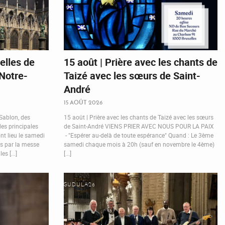
elles de
15 août | Prière avec les chants de
 Notre-
Taizé avec les sœurs de Saint-
André
15 AOÛT 2026
 Sablon, des
15 août | Prière avec les chants de Taizé avec les sœurs
des principales
de Saint-André VIENS PRIER AVEC NOUS POUR LA PAIX
nt lieu le samedi
- "Espérer au-delà de toute espérance" Quand : Le 3ème
es par la messe
samedi chaque mois à 20h (sauf en novembre le 4ème)
s [...]
[...]
GUDULA26