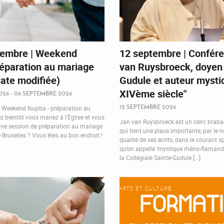
tembre | Weekend
12 septembre | Confére
réparation au mariage
van Ruysbroeck, doyen 
date modifiée)
Gudule et auteur mysti
XIVème siècle"
026 - 06 SEPTEMBRE 2026
12 SEPTEMBRE 2026
 Weekend Nuptia - préparation au
 bientôt vous mariez à l'Église et vous
Jan van Ruysbroeck est un clerc brab
une session de préparation au mariage
qui tient une place importante, par le 
e Bruxelles ? Vous êtes au bon endroit !
qualité de ses écrits, dans le courant sp
qu’on appelle ‘mystique rhéno-flamande’
la Collégiale Sainte-Gudule [...]
ARTS ET CULTURE