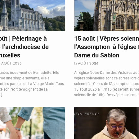
oût | Pèlerinage à
15 août | Vêpres solenn
 l’archidiocèse de
l’Assomption à l'église
uxelles
Dame du Sablon
19 AOÛT 2026
15 AOÛT 2026
rdes nous vient de Bernadette. Elle
À l’église Notre-Dame des Victoires au
me une simple servante, elle a
vêpres solennelles sont célébrées lors 
nt les paroles de La Vierge Marie. Tous
solennités. Celles de l’Assomption auro
té son récit témoignent de sa
15 août 2026 à 17h15 (et seront suivi
.]
solennelle de 18h). Des vêpres solennelle
MILLES
CONFÉRENCE