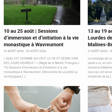
10 au 25 août | Sessions
13 au 19 a
d’immersion et d’initiation à la vie
Lourdes de
monastique à Wavreumont
Malines-Br
10 AOÛT 2026 - 25 AOÛT 2026
13 AOÛT 2026 - 
« QUEL EST L’HOMME QUI VEUT LA VIE ET DÉSIRE VOIR
Le message de Lou
DES JOURS HEUREUX ? » (Règle de st Benoît, Prologue v.
seule a vu, et com
15) Sessions d’immersion et d’initiation à la vie
transmis fidèleme
monastique à Wavreumont. Découverte de La prière La
ceux qui ont écou
vie liturgique [...]
simplicité, de sa [..
COUPLES ET FAMILLES
COUPLES ET FA