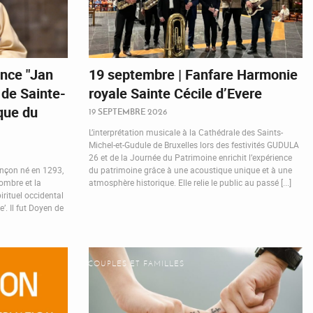
nce "Jan
19 septembre | Fanfare Harmonie
de Sainte-
royale Sainte Cécile d’Evere
que du
19 SEPTEMBRE 2026
L’interprétation musicale à la Cathédrale des Saints-
Michel-et-Gudule de Bruxelles lors des festivités GUDULA
26 et de la Journée du Patrimoine enrichit l’expérience
ançon né en 1293,
du patrimoine grâce à une acoustique unique et à une
nombre et la
atmosphère historique. Elle relie le public au passé [...]
irituel occidental
. Il fut Doyen de
COUPLES ET FAMILLES