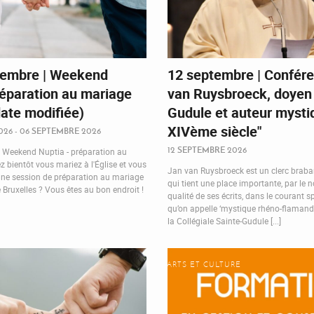
tembre | Weekend
12 septembre | Confére
réparation au mariage
van Ruysbroeck, doyen 
date modifiée)
Gudule et auteur mysti
XIVème siècle"
026 - 06 SEPTEMBRE 2026
12 SEPTEMBRE 2026
 Weekend Nuptia - préparation au
 bientôt vous mariez à l'Église et vous
Jan van Ruysbroeck est un clerc brab
une session de préparation au mariage
qui tient une place importante, par le 
e Bruxelles ? Vous êtes au bon endroit !
qualité de ses écrits, dans le courant sp
qu’on appelle ‘mystique rhéno-flamande’
la Collégiale Sainte-Gudule [...]
ARTS ET CULTURE