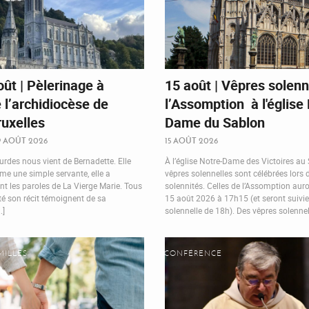
oût | Pèlerinage à
15 août | Vêpres solenn
 l’archidiocèse de
l’Assomption à l'église
uxelles
Dame du Sablon
19 AOÛT 2026
15 AOÛT 2026
rdes nous vient de Bernadette. Elle
À l’église Notre-Dame des Victoires au
me une simple servante, elle a
vêpres solennelles sont célébrées lors 
nt les paroles de La Vierge Marie. Tous
solennités. Celles de l’Assomption auro
té son récit témoignent de sa
15 août 2026 à 17h15 (et seront suivi
.]
solennelle de 18h). Des vêpres solennelle
MILLES
CONFÉRENCE