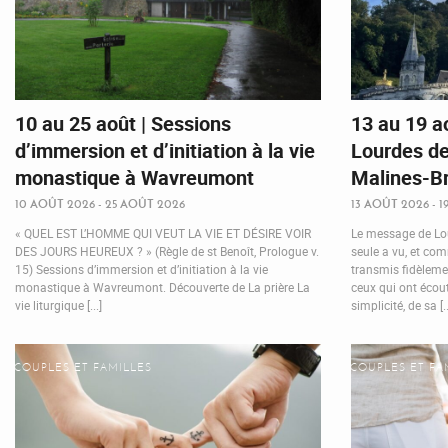
10 au 25 août | Sessions
13 au 19 a
d’immersion et d’initiation à la vie
Lourdes de
monastique à Wavreumont
Malines-Br
10 AOÛT 2026 - 25 AOÛT 2026
13 AOÛT 2026 - 
« QUEL EST L’HOMME QUI VEUT LA VIE ET DÉSIRE VOIR
Le message de Lou
DES JOURS HEUREUX ? » (Règle de st Benoît, Prologue v.
seule a vu, et com
15) Sessions d’immersion et d’initiation à la vie
transmis fidèleme
monastique à Wavreumont. Découverte de La prière La
ceux qui ont écou
vie liturgique [...]
simplicité, de sa [..
COUPLES ET FAMILLES
COUPLES ET FA