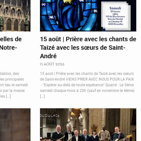
elles de
15 août | Prière avec les chants de
 Notre-
Taizé avec les sœurs de Saint-
André
15 AOÛT 2026
 Sablon, des
15 août | Prière avec les chants de Taizé avec les sœurs
des principales
de Saint-André VIENS PRIER AVEC NOUS POUR LA PAIX
nt lieu le samedi
- "Espérer au-delà de toute espérance" Quand : Le 3ème
es par la messe
samedi chaque mois à 20h (sauf en novembre le 4ème)
s [...]
[...]
GUDULA26