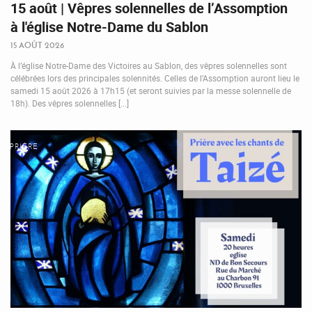
15 août | Vêpres solennelles de l’Assomption
à l'église Notre-Dame du Sablon
15 AOÛT 2026
À l’église Notre-Dame des Victoires au Sablon, des vêpres solennelles sont
célébrées lors des principales solennités. Celles de l’Assomption auront lieu le
samedi 15 août 2026 à 17h15 (et seront suivies par la messe solennelle de
18h). Des vêpres solennelles [...]
PRIÈRE