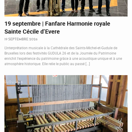
19 septembre | Fanfare Harmonie royale
Sainte Cécile d’Evere
19 SEPTEMBRE 2026
L’interprétation musicale à la Cathédrale des Saints-Michel-et-Gudule de
Bruxelles lors des festivités GUDULA 26 et de la Journée du Patrimoine
enrichit l’expérience du patrimoine grâce à une acoustique unique et à une
atmosphère historique. Elle relie le public au passé [...]
GUDULA26