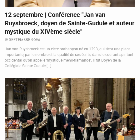
12 septembre | Conférence "Jan van
Ruysbroeck, doyen de Sainte-Gudule et auteur
mystique du XIVème siècle"
12 SEPTEMBRE 2026
Jan van Ruysbroeck est un clerc brabançon né en 1293, qui tient une place
importante, par le nombre et la qualité de ses écrits, dans le courant spirituel
occidental qu’on appelle ‘mystique rhéno-flamande’. Il fut Doyen de la
Collégiale Sainte-Gudule [...]
GUDULA26