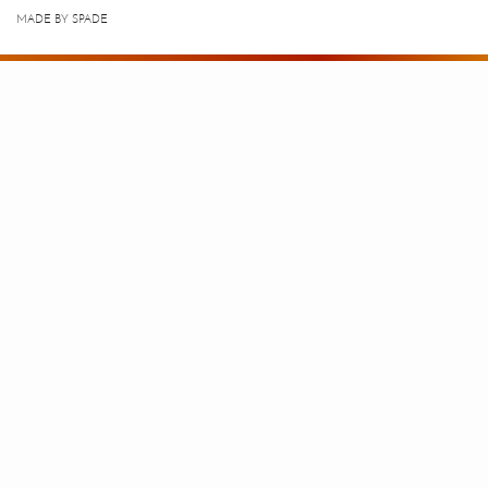
MADE BY
SPADE