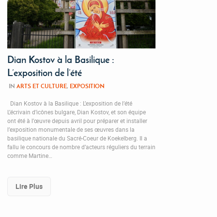
Dian Kostov à la Basilique :
L’exposition de l’été
IN
ARTS ET CULTURE
,
EXPOSITION
Dian Kostov à la Basilique : L’exposition de l’été
L’écrivain d’icônes bulgare, Dian Kostov, et son équipe
ont été à l’œuvre depuis avril pour préparer et installer
l’exposition monumentale de ses œuvres dans la
basilique nationale du Sacré-Coeur de Koekelberg. Il a
fallu le concours de nombre d’acteurs réguliers du terrain
comme Martine…
Lire Plus