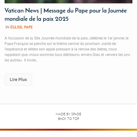
Vatican News | Message du Pape pour la Journée
mondiale de la paix 2025
IN
ÉGLISE
,
PAPE
À l’occasion de la 58e Journée mondiale de la paix, célébrée le 1er janvier, le
Pape François se penche sur le thème central du prochain Jubilé de
l’espérance et réitère son appel pressant à la remise des dettes, nous
rappelant que «nous sommes tous débiteurs» envers Dieu et «envers les uns
les autres». Il invite…
Lire Plus
MADE BY
SPADE
BACK TO TOP