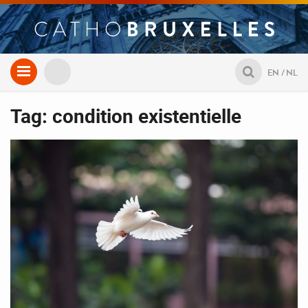
Aller
EN
NL
au
contenu
Tag: condition existentielle