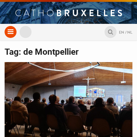
Aller
EN
NL
au
contenu
Tag: de Montpellier