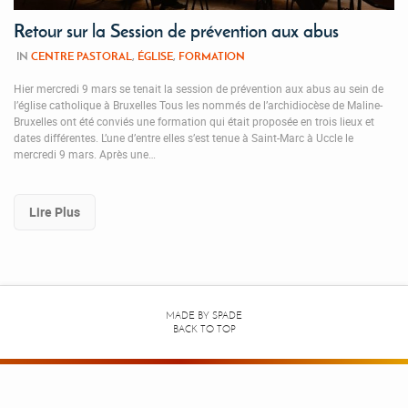
Retour sur la Session de prévention aux abus
IN
CENTRE PASTORAL
,
ÉGLISE
,
FORMATION
Hier mercredi 9 mars se tenait la session de prévention aux abus au sein de
l’église catholique à Bruxelles Tous les nommés de l’archidiocèse de Maline-
Bruxelles ont été conviés une formation qui était proposée en trois lieux et
dates différentes. L’une d’entre elles s’est tenue à Saint-Marc à Uccle le
mercredi 9 mars. Après une…
Lire Plus
MADE BY
SPADE
BACK TO TOP