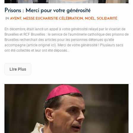
Prisons : Merci pour votre générosité
IN
AVENT
,
MESSE EUCHARISTIE CÉLÉBRATION
,
NOËL
,
SOLIDARITÉ
En décembre, était lancé un appel à votre générosité relayé par le vicariat de
Bruxelles et RCF Bruxelles : le service de l’aumônerie catholique des prisons de
Bruxelles recherchait des articles pour les personnes détenues qu’elle
accompagne (article originel ici). Merci de votre générosité ! Plusieurs sacs
ont été collectés et leur ont été déposés…
Lire Plus