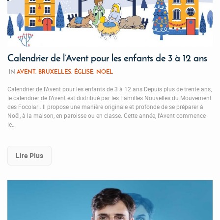
Calendrier de l’Avent pour les enfants de 3 à 12 ans
IN
AVENT
,
BRUXELLES
,
ÉGLISE
,
NOËL
Calendrier de l’Avent pour les enfants de 3 à 12 ans Depuis plus de trente ans,
le calendrier de l’Avent est distribué par les Familles Nouvelles du Mouvement
des Focolari. Il propose une manière originale et profonde de se préparer à
Noël, à la maison, en paroisse ou en classe. Cette année, l’Avent commence
le…
Lire Plus