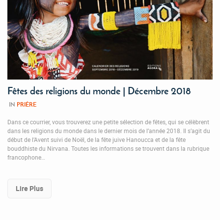
Fêtes des religions du monde | Décembre 2018
IN
PRIÈRE
Dans ce courrier, vous trouverez une petite sélection de fêtes, qui se célèbrent
dans les religions du monde dans le dernier mois de l’année 2018. Il s’agit du
début de l’Avent suivi de Noël, de la fête juive Hanoucca et de la fête
bouddhiste du Nirvana. Toutes les informations se trouvent dans la rubrique
francophone…
Lire Plus