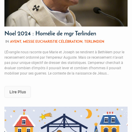
Noel 2024 : Homélie de mgr Terlinden
IN
AVENT
,
MESSE EUCHARISTIE CÉLÉBRATION
,
TERLINDEN
L’Évangile nous raconte que Marie et Joseph se rendirent à Bethléem pour le
recensement ordonné par l’empereur Auguste. Mais ce recensement n’avait
pas pour unique objectif de dresser des statistiques. L’empereur cherchait à
évaluer combien d’impôts il pouvait lever et combien d’hommes il pouvait
mobiliser pour ses guerres. Le contexte de la naissance de Jésus…
Lire Plus