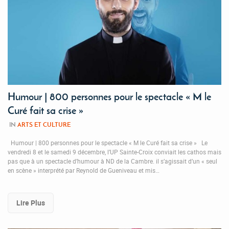
Humour | 800 personnes pour le spectacle « M le
Curé fait sa crise »
IN
ARTS ET CULTURE
Humour | 800 personnes pour le spectacle « M le Curé fait sa crise » Le
vendredi 8 et le samedi 9 décembre, l’UP Sainte-Croix conviait les cathos mais
pas que à un spectacle d’humour à ND de la Cambre. il s’agissait d’un « seul
en scène » interprété par Reynold de Gueniveau et mis…
Lire Plus