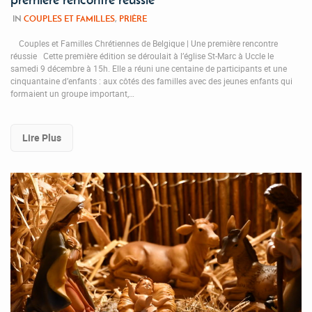
IN
COUPLES ET FAMILLES
,
PRIÈRE
Couples et Familles Chrétiennes de Belgique | Une première rencontre
réussie Cette première édition se déroulait à l’église St-Marc à Uccle le
samedi 9 décembre à 15h. Elle a réuni une centaine de participants et une
cinquantaine d’enfants : aux côtés des familles avec des jeunes enfants qui
formaient un groupe important,…
Lire Plus