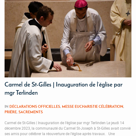
Carmel de St-Gilles | Inauguration de l’église par
mgr Terlinden
IN
DÉCLARATIONS OFFICIELLES
,
MESSE EUCHARISTIE CÉLÉBRATION
,
PRIÈRE
,
SACREMENTS
Carmel de St-Gilles | Inauguration de l’église par mgr Terlinden Le jeudi 14
décembre 2023, la communauté du Carmel St-Joseph à St-Gilles avait convié
ses amis pour célébrer la réouverture de l’église après travaux. Une