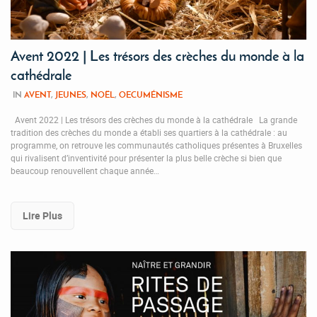
Avent 2022 | Les trésors des crèches du monde à la
cathédrale
IN
AVENT
,
JEUNES
,
NOËL
,
OECUMÉNISME
Avent 2022 | Les trésors des crèches du monde à la cathédrale La grande
tradition des crèches du monde a établi ses quartiers à la cathédrale : au
programme, on retrouve les communautés catholiques présentes à Bruxelles
qui rivalisent d’inventivité pour présenter la plus belle crèche si bien que
beaucoup renouvellent chaque année…
Lire Plus