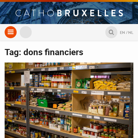
Aller
EN
NL
au
contenu
Tag: dons financiers