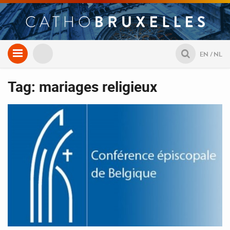
Aller
EN
NL
au
contenu
Tag: mariages religieux