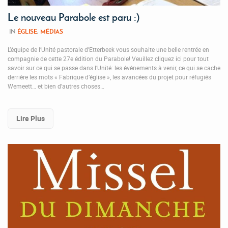
Le nouveau Parabole est paru :)
IN
ÉGLISE
,
MÉDIAS
L’équipe de l’Unité pastorale d’Etterbeek vous souhaite une belle rentrée en
compagnie de cette 27e édition du Parabole! Veuillez cliquez ici pour tout
savoir sur ce qui se passe dans l’Unité: les événements à venir, ce qui se cache
derrière les mots « Fabrique d’église », les avancées du projet pour réfugiés
Wemeett… et bien d’autres choses…
Lire Plus