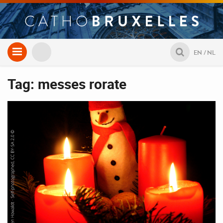
Aller
EN
NL
au
contenu
Tag: messes rorate