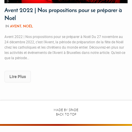
Avent 2022 | Nos propositions pour se préparer à
Noël
IN
AVENT
,
NOËL
Avent 2022 | Nos propositions pour se préparer à Noël Du 27 novembre au
24 décembre 2022, c’est l’Avent, la période de préparation de la fête de Noël
chez les catholiques et les chrétiens du monde entier. Découvrez-en plus sur
les activités et événements de l’Avent à Bruxelles dans notre article. Qu’est-ce
que la période…
Lire Plus
MADE BY
SPADE
BACK TO TOP