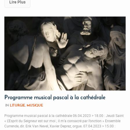
Lire Plus
Programme musical pascal à la cathédrale
IN
LITURGIE
,
MUSIQUE
Programme musical pascal à la cathédrale 06.04.2023 > 18.00 : Jeudi Saint
« L’Esprit du Seigneur est sur moi ; il m’a consacré par l’onction » Ensemble
Currende, dir. Erik Van Nevel, Xavier Deprez, orgue. 07.04.2023 > 15.00 :