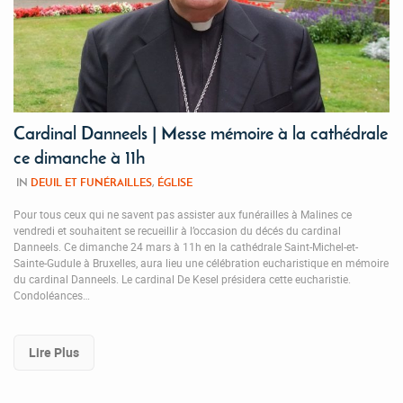
Cardinal Danneels | Messe mémoire à la cathédrale
ce dimanche à 11h
IN
DEUIL ET FUNÉRAILLES
,
ÉGLISE
Pour tous ceux qui ne savent pas assister aux funérailles à Malines ce
vendredi et souhaitent se recueillir à l’occasion du décés du cardinal
Danneels. Ce dimanche 24 mars à 11h en la cathédrale Saint-Michel-et-
Sainte-Gudule à Bruxelles, aura lieu une célébration eucharistique en mémoire
du cardinal Danneels. Le cardinal De Kesel présidera cette eucharistie.
Condoléances…
Lire Plus