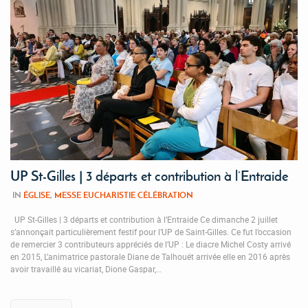
UP St-Gilles | 3 départs et contribution à l’Entraide
IN
ÉGLISE
,
MESSE EUCHARISTIE CÉLÉBRATION
UP St-Gilles | 3 départs et contribution à l’Entraide Ce dimanche 2 juillet
s’annonçait particulièrement festif pour l’UP de Saint-Gilles. Ce fut l’occasion
de remercier 3 contributeurs appréciés de l’UP : Le diacre Michel Costy arrivé
en 2015, L’animatrice pastorale Diane de Talhouët arrivée elle en 2016 après
avoir travaillé au vicariat, Dione Gaspar,…