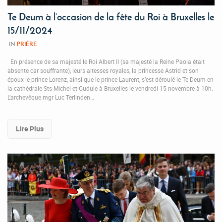
Te Deum à l’occasion de la fête du Roi à Bruxelles le
15/11/2024
IN
PRIÈRE
En présence de sa majesté le Roi Albert II (sa majesté la Reine Paola était
absente car souffrante), leurs altesses royales, la princesse Astrid et son
époux le prince Lorenz, ainsi que le prince Laurent, s’est déroulé le Te Deum en
la cathédrale Sts-Michel-et-Gudule à Bruxelles le vendredi 15 novembre à 10h.
L’archevêque mgr Luc Terlinden…
Lire Plus