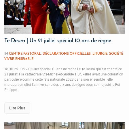
Te Deum | Un 21 juillet spécial 10 ans de règne
IN
CENTRE PASTORAL
,
DÉCLARATIONS OFFICIELLES
,
LITURGIE
,
SOCIÉTÉ
VIVRE-ENSEMBLE
Te Deum | Un 21 juillet spécial 10 ans de règne Le Te Deum qui fut chanté ce
21 juillet à la cathédrale Sts-Michel-et-Gudule à Bruxelles avait une coloration
particulière comme cette fête nationale 2023 dans son ensemble : elle
marquait en effet l’anniversaire des dix ans de règne pour sa majesté le Roi
Philippe….
Lire Plus