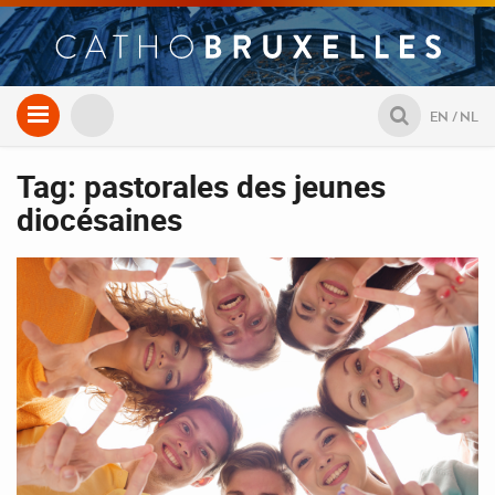
Aller
EN
NL
au
contenu
Tag: pastorales des jeunes
diocésaines