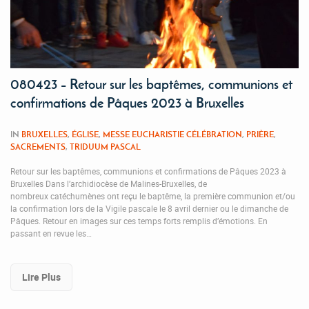
080423 – Retour sur les baptêmes, communions et
confirmations de Pâques 2023 à Bruxelles
IN
BRUXELLES
,
ÉGLISE
,
MESSE EUCHARISTIE CÉLÉBRATION
,
PRIÈRE
,
SACREMENTS
,
TRIDUUM PASCAL
Retour sur les baptêmes, communions et confirmations de Pâques 2023 à
Bruxelles Dans l’archidiocèse de Malines-Bruxelles, de
nombreux catéchumènes ont reçu le baptême, la première communion et/ou
la confirmation lors de la Vigile pascale le 8 avril dernier ou le dimanche de
Pâques. Retour en images sur ces temps forts remplis d’émotions. En
passant en revue les…
Lire Plus