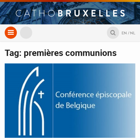
Aller
EN
NL
au
contenu
Tag: premières communions