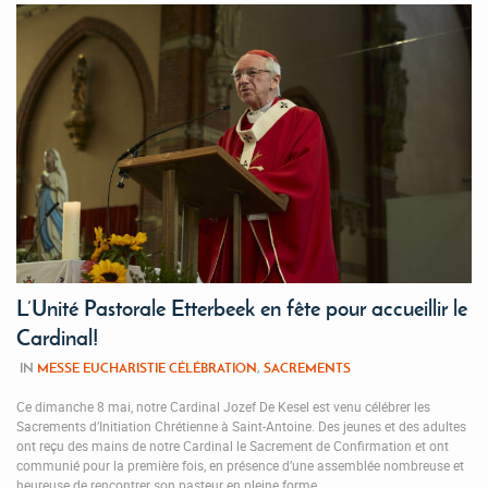
L’Unité Pastorale Etterbeek en fête pour accueillir le
Cardinal!
IN
MESSE EUCHARISTIE CÉLÉBRATION
,
SACREMENTS
Ce dimanche 8 mai, notre Cardinal Jozef De Kesel est venu célébrer les
Sacrements d’Initiation Chrétienne à Saint-Antoine. Des jeunes et des adultes
ont reçu des mains de notre Cardinal le Sacrement de Confirmation et ont
communié pour la première fois, en présence d’une assemblée nombreuse et
heureuse de rencontrer son pasteur en pleine forme….