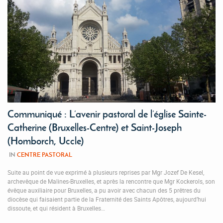
Communiqué : L’avenir pastoral de l’église Sainte-
Catherine (Bruxelles-Centre) et Saint-Joseph
(Homborch, Uccle)
IN
CENTRE PASTORAL
Suite au point de vue exprimé à plusieurs reprises par Mgr Jozef De Kesel,
archevêque de Malines-Bruxelles, et après la rencontre que Mgr Kockerols, son
évêque auxiliaire pour Bruxelles, a pu avoir avec chacun des 5 prêtres du
diocèse qui faisaient partie de la Fraternité des Saints Apôtres, aujourd’hui
dissoute, et qui résident à Bruxelles…