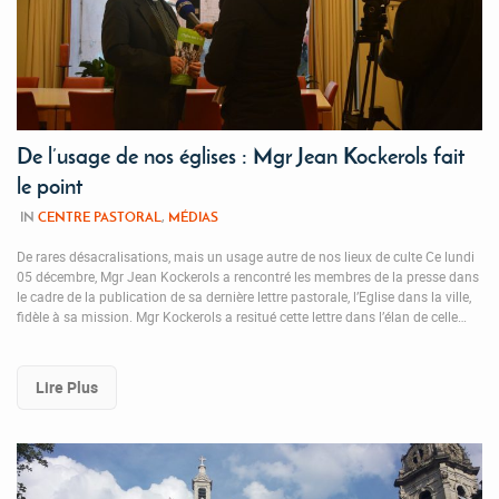
De l’usage de nos églises : Mgr Jean Kockerols fait
le point
IN
CENTRE PASTORAL
,
MÉDIAS
De rares désacralisations, mais un usage autre de nos lieux de culte Ce lundi
05 décembre, Mgr Jean Kockerols a rencontré les membres de la presse dans
le cadre de la publication de sa dernière lettre pastorale, l’Eglise dans la ville,
fidèle à sa mission. Mgr Kockerols a resitué cette lettre dans l’élan de celle…
Lire Plus