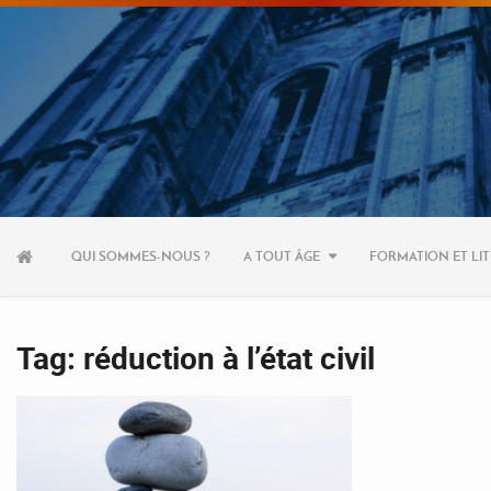
Aller
au
QUI SOMMES-NOUS ?
A TOUT ÂGE
FORMATION ET LIT
contenu
Tag: réduction à l’état civil