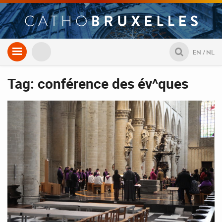
Aller
EN
NL
au
contenu
Tag: conférence des év^ques