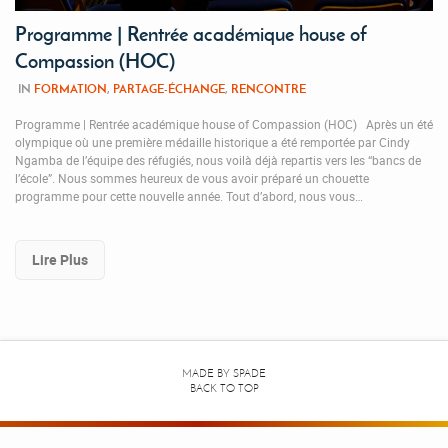
Programme | Rentrée académique house of
Compassion (HOC)
IN
FORMATION
,
PARTAGE-ÉCHANGE
,
RENCONTRE
Programme | Rentrée académique house of Compassion (HOC) Après un été
olympique où une première médaille historique a été remportée par Cindy
Ngamba de l’équipe des réfugiés, nous voilà déjà repartis vers les “bancs de
l’école”. Nous sommes heureux de vous avoir préparé un chouette
programme pour cette nouvelle année. Tout d’abord, nous vous…
Lire Plus
MADE BY
SPADE
BACK TO TOP