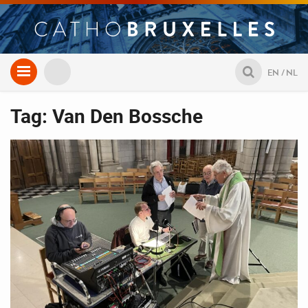
Aller
EN
NL
au
contenu
Tag: Van Den Bossche