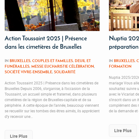
Action Toussaint 2025 | Présence
Nuptia 202
dans les cimetières de Bruxelles
préparation
IN
BRUXELLES
,
COUPLES ET FAMILLES
,
DEUIL ET
IN
BRUXELLES
,
C
FUNÉRAILLES
,
MESSE EUCHARISTIE CÉLÉBRATION
,
FORMATION
SOCIÉTÉ VIVRE-ENSEMBLE
,
SOLIDARITÉ
Nuptia 2025/2026
Action Toussaint 2025 | Présence dans les cimetières de
mariage Vous allez
Bruxelles Depuis 2006, s’organise, à l’occasion de la
souhaitez suivre 
Toussaint, un accueil simple et fraternel, dans plusieurs
avec le Vicariat d
cimetières de la région de Bruxelles-capitale et de sa
s’inscrit dans un 
périphérie. A cette époque de l’année, beaucoup viennent
complément des re
se recueillir sur les tombes des êtres aimés, ils apprécient
de la demande et 
d’y recevoir une…
Lire Plus
Lire Plus