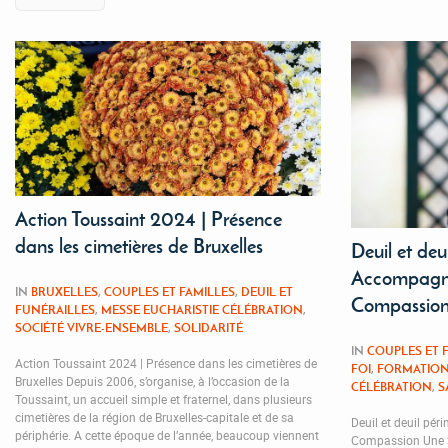
Action Toussaint 2024 | Présence
dans les cimetières de Bruxelles
Deuil et deui
Accompagne
IN
BRUXELLES
,
COUPLES ET FAMILLES
,
DEUIL ET
Compassio
FUNÉRAILLES
,
MESSE EUCHARISTIE CÉLÉBRATION
,
SOCIÉTÉ VIVRE-ENSEMBLE
,
SOLIDARITÉ
IN
COUPLES ET 
Action Toussaint 2024 | Présence dans les cimetières de
FOI
,
FORMATIO
Bruxelles Depuis 2006, s’organise, à l’occasion de la
CÉLÉBRATION
,
S
Toussaint, un accueil simple et fraternel, dans plusieurs
cimetières de la région de Bruxelles-capitale et de sa
Deuil et deuil pér
périphérie. A cette époque de l’année, beaucoup viennent
Compassion Une S