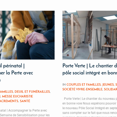
l périnatal |
Porte Verte | Le chantier
r la Perte avec
pôle social intégré en bon
n
IN
COUPLES ET FAMILLES
,
JEUNES
,
SOCIÉTÉ VIVRE-ENSEMBLE
,
SOLIDAR
FAMILLES
,
DEUIL ET FUNÉRAILLES
,
N
,
MESSE EUCHARISTIE
Porte Verte | Le chantier du nouveau p
ACREMENTS
,
SANTÉ
en bonne voie Nous espérions pouvoi
le nouveau Pôle Social Intégré en septe
inatal | Accompagner la Perte avec
sans compter sur le fait que nous ren
emaine de Sensibilisation pour les