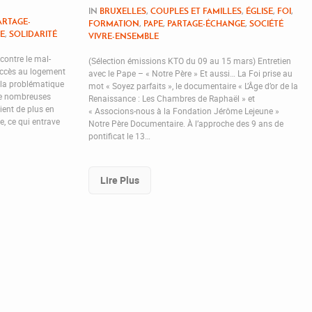
IN
BRUXELLES
,
COUPLES ET FAMILLES
,
ÉGLISE
,
FOI
,
ARTAGE-
FORMATION
,
PAPE
,
PARTAGE-ÉCHANGE
,
SOCIÉTÉ
LE
,
SOLIDARITÉ
VIVRE-ENSEMBLE
 contre le mal-
(Sélection émissions KTO du 09 au 15 mars) Entretien
accès au logement
avec le Pape – « Notre Père » Et aussi… La Foi prise au
r la problématique
mot « Soyez parfaits », le documentaire « L’Âge d’or de la
 de nombreuses
Renaissance : Les Chambres de Raphaël » et
vient de plus en
« Associons-nous à la Fondation Jérôme Lejeune »
ie, ce qui entrave
Notre Père Documentaire. À l’approche des 9 ans de
pontificat le 13…
Lire Plus