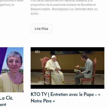
ortante et il reste
Plus de 80 personnes ont répondu présents à la
ré tout, le
proposition de la pastorale scolaire de Bruxelles et
Brabant wallon. Monseigneur Luc Terlinden était, lui
aussi,…
Lire Plus
KTO TV | Entretien avec le Pape – «
 La Clé,
Notre Père »
ment