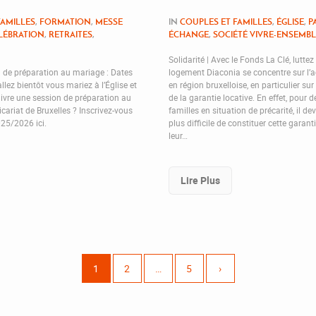
FAMILLES
,
FORMATION
,
MESSE
IN
COUPLES ET FAMILLES
,
ÉGLISE
,
P
ÉLÉBRATION
,
RETRAITES
,
ÉCHANGE
,
SOCIÉTÉ VIVRE-ENSEMB
Solidarité | Avec le Fonds La Clé, luttez
de préparation au mariage : Dates
logement Diaconia se concentre sur l’
ez bientôt vous mariez à l’Église et
en région bruxelloise, en particulier su
ivre une session de préparation au
de la garantie locative. En effet, pour
cariat de Bruxelles ? Inscrivez-vous
familles en situation de précarité, il de
025/2026 ici.
plus difficile de constituer cette garant
leur…
Lire Plus
1
2
…
5
›