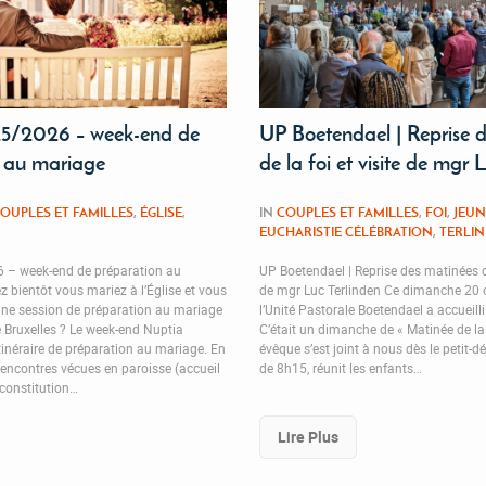
5/2026 – week-end de
UP Boetendael | Reprise 
 au mariage
de la foi et visite de mgr 
OUPLES ET FAMILLES
,
ÉGLISE
,
IN
COUPLES ET FAMILLES
,
FOI
,
JEUN
EUCHARISTIE CÉLÉBRATION
,
TERLI
 – week-end de préparation au
UP Boetendael | Reprise des matinées de 
 bientôt vous mariez à l’Église et vous
de mgr Luc Terlinden Ce dimanche 20 
une session de préparation au mariage
l’Unité Pastorale Boetendael a accueill
e Bruxelles ? Le week-end Nuptia
C’était un dimanche de « Matinée de la 
itinéraire de préparation au mariage. En
évêque s’est joint à nous dès le petit-dé
ncontres vécues en paroisse (accueil
de 8h15, réunit les enfants…
constitution…
Lire Plus