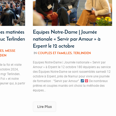
des matinées
Equipes Notre-Dame | Journée
Luc Terlinden
nationale « Servir par Amour » à
Erpent le 12 octobre
ES
,
MESSE
IN
COUPLES ET FAMILLES
,
TERLINDEN
NDEN
Equipes Notre-Dame | Journée nationale « Servir par
la foi et visite
Amour » à Erpent le 12 octobre 180 équipiers au service
octobre 2024,
des Équipes Notre-Dame se sont rassemblés samedi 12
i mgr Terlinden.
octobre à Erpent, près de Namur pour vivre une journée
Foi » et notre
de formation : “Servir par Amour”.
De nombreux
jeuner qui, à partir
prêtres et couples mariés ont choisi la méthode des
équipes…
Lire Plus