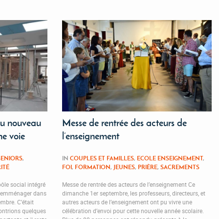
 du nouveau
Messe de rentrée des acteurs de
ne voie
l’enseignement
SENIORS
,
IN
COUPLES ET FAMILLES
,
ECOLE ENSEIGNEMENT
,
ITÉ
FOI
,
FORMATION
,
JEUNES
,
PRIÈRE
,
SACREMENTS
ôle social intégré
Messe de rentrée des acteurs de l’enseignement Ce
r emménager dans
dimanche 1er septembre, les professeurs, directeurs, et
mbre. C’était
autres acteurs de l’enseignement ont pu vivre une
contrions quelques
célébration d’envoi pour cette nouvelle année scolaire.