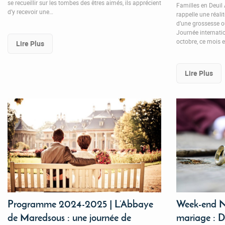
se recueillir sur les tombes des êtres aimés, ils apprécient
Familles en Deuil 
d’y recevoir une…
rappelle une réali
d’une grossesse o
Journée internatio
octobre, ce mois 
Lire Plus
Lire Plus
Programme 2024-2025 | L’Abbaye
Week-end N
de Maredsous : une journée de
mariage : 