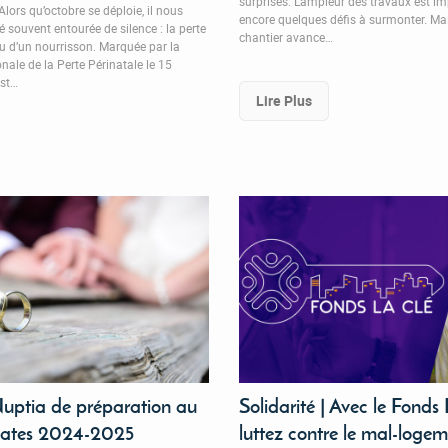
surprises. L’ampleur des travaux est imp
Alors qu’octobre se déploie, il nous
encore quelques défis à surmonter. Malg
té souvent entourée de silence : la perte
chantier avance…
u d’un nourrisson. Marquée par la
nale de la Perte Périnatale le 15
est…
Lire Plus
uptia de préparation au
Solidarité | Avec le Fonds
Dates 2024-2025
luttez contre le mal-loge