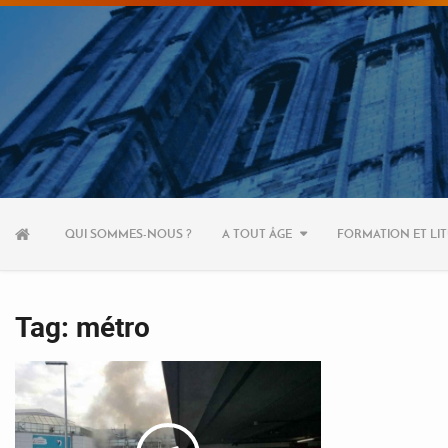
Aller
au
QUI SOMMES-NOUS ?
A TOUT ÂGE
FORMATION ET LIT
contenu
Tag: métro