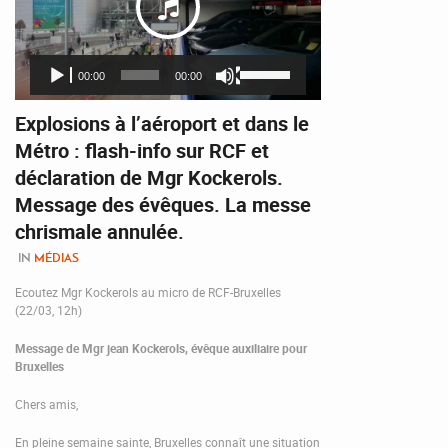
Utilisez
00:00
00:00
les
flèches
Lecteur
Explosions à l’aéroport et dans le
haut/bas
audio
pour
Métro : flash-info sur RCF et
augmenter
déclaration de Mgr Kockerols.
ou
diminuer
Message des évêques. La messe
le
chrismale annulée.
volume.
IN
MÉDIAS
Ecoutez Mgr Kockerols au micro de RCF-Bruxelles
(22/03, 12h)
Message de Mgr jean Kockerols, évêque auxiliaire pour
Bruxelles
Chers amis,
En pleine semaine sainte, Bruxelles connaît une situation