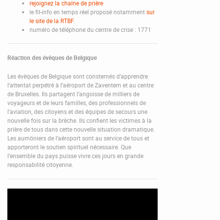
rejoignez la chaîne de prière
le fil-info en temps réel proposé notamment
sur
le site de la RTBF
.
numéro de téléphone du centre de crise : 1771
Réaction des évêques de Belgique
Les évêques de Belgique sont consternés d’apprendre
l’attentat perpétré à l’aéroport de Zaventem et au centre
de Bruxelles. Ils partagent l’angoisse de milliers de
voyageurs et de leurs familles, des professionnels de
l’aviation, des citoyens et des équipes de secours une
nouvelle fois sur la brèche. Ils confient les victimes à la
prière de tous dans cette nouvelle situation dramatique.
Les aumôniers de l’aéroport sont au service de tous et
apporteront le soutien spirituel nécessaire. Que
l’ensemble du pays puisse vivre ces jours en grande
responsabilité citoyenne.