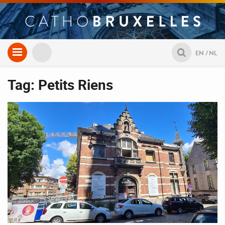
Aller
EN
NL
au
contenu
Tag: Petits Riens