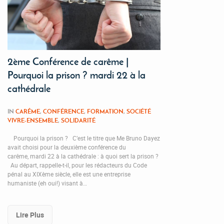
2ème Conférence de carême |
Pourquoi la prison ? mardi 22 à la
cathédrale
IN
CARÊME
,
CONFÉRENCE
,
FORMATION
,
SOCIÉTÉ
VIVRE-ENSEMBLE
,
SOLIDARITÉ
Pourquoi la prison ? C’est le titre que Me Bruno Dayez
avait choisi pour la deuxième conférence du
carême, mardi 22 à la cathédrale : à quoi sert la prison ?
Au départ, rappelle-t-il, pour les rédacteurs du Code
pénal au XIXème siècle, elle est une entreprise
humaniste (eh oui!) visant à…
Lire Plus