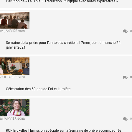
Parution de « La Bible – Traduction liturgique avec notes explicatives »
LOCKDOWN
24 JANVIER 2021
0
Semaine de la prière pour l’unité des chrétiens | 7ème jour : dimanche 24
janvier 2021
ÉGLISE
7 OCTOBRE 2021
0
Célébration des 50 ans de Foi et Lumière
MÉDIAS
21 JANVIER 2022
0
RCF Bruxelles | Emission spéciale sur la Semaine de prière accompagnée