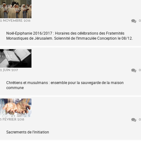
PRIÈRE
2 NOVEMBRE 2016
0
Noël-Epiphanie 2016/2017 : Horaires des célébrations des Fraternités
Monastiques de Jérusalem. Solennité de l’Immaculée Conception le 08/12.
PRIÈRE
2 JUIN 2017
0
Chrétiens et musulmans : ensemble pour la sauvegarde de la maison
commune
PRIÈRE
5 FÉVRIER 2018
0
Sacrements de l’initiation