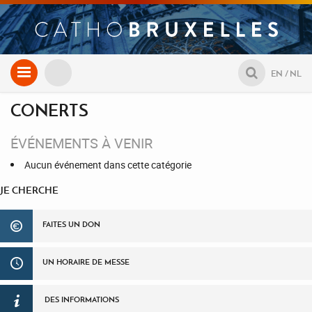
Aller
EN
NL
au
contenu
CONERTS
ÉVÉNEMENTS À VENIR
Aucun événement dans cette catégorie
JE CHERCHE
FAITES UN DON
UN HORAIRE DE MESSE
DES INFORMATIONS