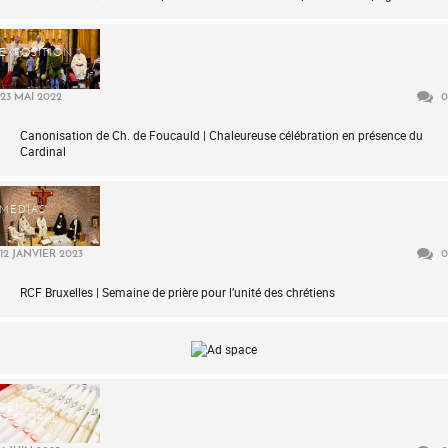
EXPOSITION
23 MAI 2022
0
Canonisation de Ch. de Foucauld | Chaleureuse célébration en présence du
Cardinal
MÉDIAS
12 JANVIER 2023
0
RCF Bruxelles | Semaine de prière pour l’unité des chrétiens
CENTRE
PASTORAL