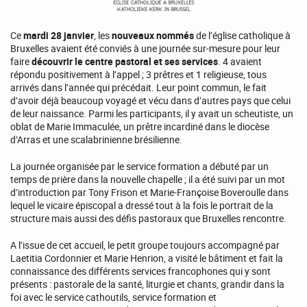
Ce
mardi 28 janvier
, les
nouveaux nommés
de l’église catholique à
Bruxelles avaient été conviés à une journée sur-mesure pour leur
faire
découvrir le centre pastoral et ses services
. 4 avaient
répondu positivement à l’appel ; 3 prêtres et 1 religieuse, tous
arrivés dans l’année qui précédait. Leur point commun, le fait
d’avoir déjà beaucoup voyagé et vécu dans d’autres pays que celui
de leur naissance. Parmi les participants, il y avait un scheutiste, un
oblat de Marie Immaculée, un prêtre incardiné dans le diocèse
d’Arras et une scalabrinienne brésilienne.
La journée organisée par le service formation a débuté par un
temps de prière dans la nouvelle chapelle ; il a été suivi par un mot
d’introduction par Tony Frison et Marie-Françoise Boveroulle dans
lequel le vicaire épiscopal a dressé tout à la fois le portrait de la
structure mais aussi des défis pastoraux que Bruxelles rencontre.
A l’issue de cet accueil, le petit groupe toujours accompagné par
Laetitia Cordonnier et Marie Henrion, a visité le bâtiment et fait la
connaissance des différents services francophones qui y sont
présents : pastorale de la santé, liturgie et chants, grandir dans la
foi avec le service cathoutils, service formation et