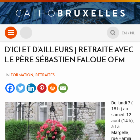
Aller
EN
NL
au
contenu
D’ICI ET D’AILLEURS | RETRAITE AVEC
LE PÈRE SÉBASTIEN FALQUE OFM
IN
FORMATION
,
RETRAITES
Du lundi 7 (
18 h ) au
samedi 12
août (14 h),
à La
Margelle,
rue Hamia,