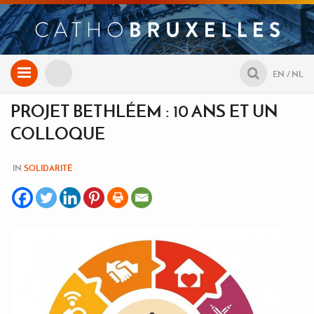
Aller
EN
NL
au
contenu
PROJET BETHLÉEM : 10 ANS ET UN
COLLOQUE
IN
SOLIDARITÉ