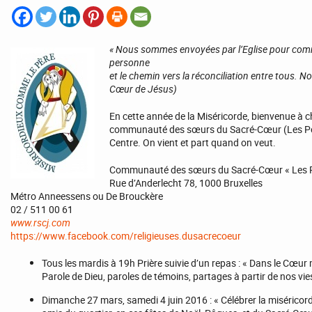
« Nous sommes envoyées par l’Eglise pour commu
personne
et le chemin vers la réconciliation entre tous. 
Cœur de Jésus)
En cette année de la Miséricorde, bienvenue à 
communauté des sœurs du Sacré-Cœur (Les Potie
Centre. On vient et part quand on veut.
Communauté des sœurs du Sacré-Cœur « Les P
Rue d’Anderlecht 78, 1000 Bruxelles
Métro Anneessens ou De Brouckère
02 / 511 00 61
www.rscj.com
https://www.facebook.com/religieuses.dusacrecoeur
Tous les mardis à 19h Prière suivie d’un repas : « Dans le Cœur 
Parole de Dieu, paroles de témoins, partages à partir de nos vie
Dimanche 27 mars, samedi 4 juin 2016 : « Célébrer la miséricor