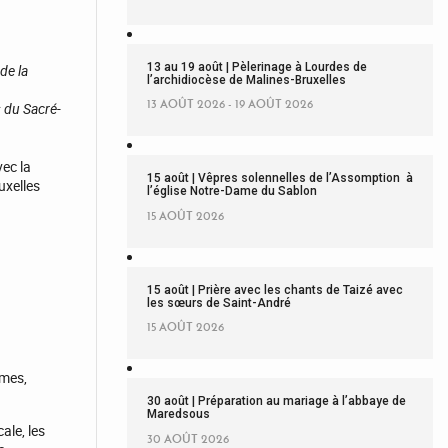
13 au 19 août | Pèlerinage à Lourdes de
de la
l’archidiocèse de Malines-Bruxelles
13 AOÛT 2026 - 19 AOÛT 2026
s du Sacré-
ec la
15 août | Vêpres solennelles de l’Assomption à
uxelles
l’église Notre-Dame du Sablon
15 AOÛT 2026
15 août | Prière avec les chants de Taizé avec
les sœurs de Saint-André
15 AOÛT 2026
umes,
30 août | Préparation au mariage à l’abbaye de
Maredsous
ale, les
30 AOÛT 2026