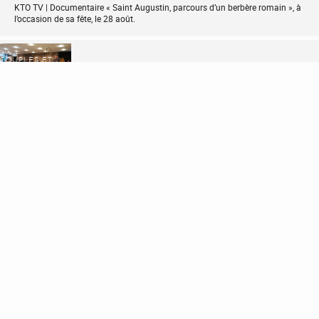
KTO TV | Documentaire « Saint Augustin, parcours d’un berbère romain », à
l’occasion de sa fête, le 28 août.
COUPLES ET
FAMILLES
14 DÉCEMBRE 2023
0
Couples et Familles Chrétiennes de Belgique | Une première rencontre
réussie
ANNÉE SAINTE
4 OCTOBRE 2024
0
Jubilé 2025 | L’espérance ne déçoit pas
PRIÈRE
21 AVRIL 2025
0