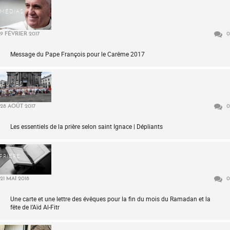
MÉDIAS
9 FÉVRIER 2017
0
Message du Pape François pour le Carême 2017
JEUNES
28 AOÛT 2017
0
Les essentiels de la prière selon saint Ignace | Dépliants
PRIÈRE
21 MAI 2018
0
Une carte et une lettre des évêques pour la fin du mois du Ramadan et la
fête de l’Aïd Al-Fitr