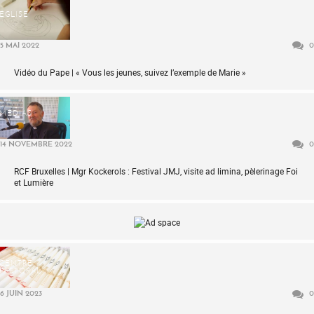
ÉGLISE
5 MAI 2022
0
Vidéo du Pape | « Vous les jeunes, suivez l’exemple de Marie »
MÉDIAS
14 NOVEMBRE 2022
0
RCF Bruxelles | Mgr Kockerols : Festival JMJ, visite ad limina, pèlerinage Foi
et Lumière
CENTRE
PASTORAL
6 JUIN 2023
0