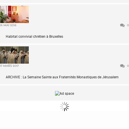
PRIÈRE
16 MAI 2016
0
Habitat convivial chrétien à Bruxelles
PRIÈRE
17 MARS 2017
0
ARCHIVE : La Semaine Sainte aux Fraternités Monastiques de Jérusalem