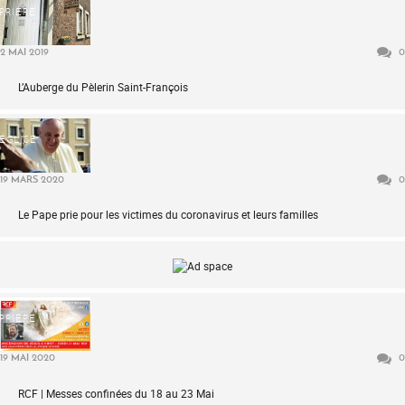
PRIÈRE
2 MAI 2019
0
L’Auberge du Pèlerin Saint-François
ÉGLISE
19 MARS 2020
0
Le Pape prie pour les victimes du coronavirus et leurs familles
PRIÈRE
19 MAI 2020
0
RCF | Messes confinées du 18 au 23 Mai