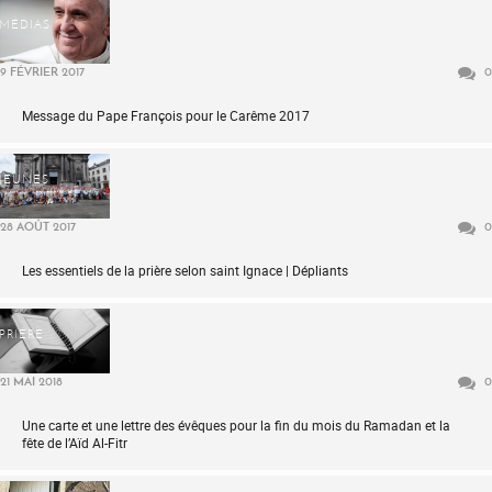
MÉDIAS
9 FÉVRIER 2017
0
Message du Pape François pour le Carême 2017
JEUNES
28 AOÛT 2017
0
Les essentiels de la prière selon saint Ignace | Dépliants
PRIÈRE
21 MAI 2018
0
Une carte et une lettre des évêques pour la fin du mois du Ramadan et la
fête de l’Aïd Al-Fitr