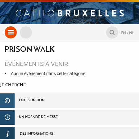
Aller
EN
NL
au
contenu
PRISON WALK
ÉVÉNEMENTS À VENIR
Aucun événement dans cette catégorie
JE CHERCHE
FAITES UN DON
UN HORAIRE DE MESSE
DES INFORMATIONS