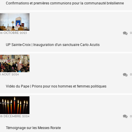
Confirmations et premières communions pour la communauté brésilienne
JEUNES
16 OCTOBRE 2023
0
UP Sainte-Croix | Inauguration d’un sanctuaire Carlo Acutis
PAPE
1 AOÛT 2024
0
Vidéo du Pape | Prions pour nos hommes et femmes politiques
AVENT
18 DÉCEMBRE 2024
0
Témoignage sur les Messes Rorate