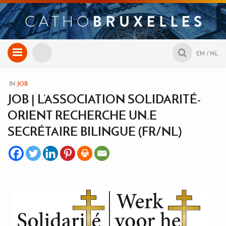
Aller
EN
NL
au
contenu
IN
JOB
JOB | L’ASSOCIATION SOLIDARITÉ-
ORIENT RECHERCHE UN.E
SECRÉTAIRE BILINGUE (FR/NL)