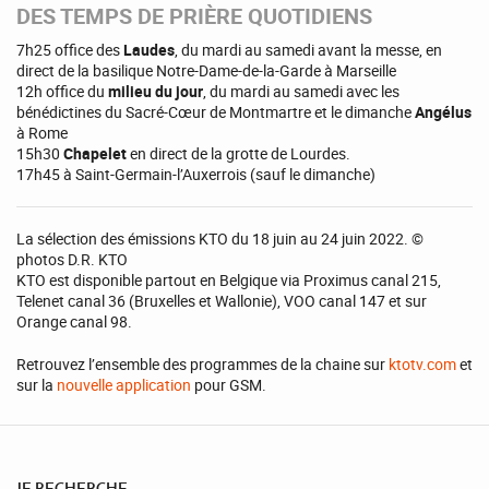
DES TEMPS DE PRIÈRE QUOTIDIENS
7h25 office des
Laudes
, du mardi au samedi avant la messe, en
direct de la basilique Notre-Dame-de-la-Garde à Marseille
12h office du
milieu du jour
, du mardi au samedi avec les
bénédictines du Sacré-Cœur de Montmartre et le dimanche
Angélus
à Rome
15h30
Chapelet
en direct de la grotte de Lourdes.
17h45 à Saint-Germain-l’Auxerrois (sauf le dimanche)
La sélection des émissions KTO du 18 juin au 24 juin 2022. ©
photos D.R. KTO
KTO est disponible partout en Belgique via Proximus canal 215,
Telenet canal 36 (Bruxelles et Wallonie), VOO canal 147 et sur
Orange canal 98.
Retrouvez l’ensemble des programmes de la chaine sur
ktotv.com
et
sur la
nouvelle application
pour GSM.
JE RECHERCHE