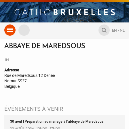
Aller
EN
NL
au
contenu
ABBAYE DE MAREDSOUS
IN
Adresse
Rue de Maredsous 12 Denée
Namur 5537
Belgique
ÉVÉNEMENTS À VENIR
30 août | Préparation au mariage à l’abbaye de Maredsous
30 AOÛT 2026 - 10H00 - 17H00