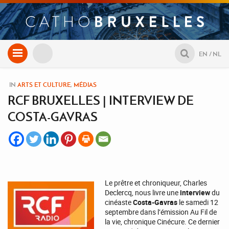
Aller
EN
NL
au
contenu
IN
ARTS ET CULTURE
,
MÉDIAS
RCF BRUXELLES | INTERVIEW DE
COSTA-GAVRAS
Le prêtre et chroniqueur, Charles
Declercq, nous livre une
interview
du
cinéaste
Costa-Gavras
le samedi 12
septembre dans l’émission Au Fil de
la vie, chronique Cinécure. Ce dernier