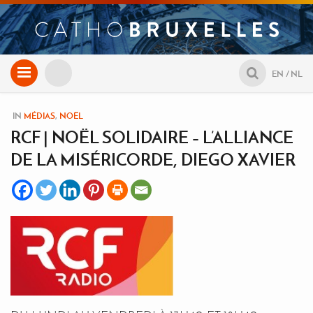
Aller
EN
NL
au
contenu
IN
MÉDIAS
,
NOËL
RCF | NOËL SOLIDAIRE – L’ALLIANCE
DE LA MISÉRICORDE, DIEGO XAVIER