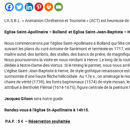
L’A.S.B.L. « Animation Chrétienne et Tourisme » (ACT) est heureuse de v
E
glise Saint-Apollinaire – Bolland et
Eglise Saint-Jean-Baptiste – 
Nous commencerons par l’église Saint-Apollinaire à Bolland qui fête ce
suivant les plans du curé Antoine de Sarémont et terminée en 1717, est 
maître autel, des lambris, des stalles, des bancs de prière, de magnifiq
Nous poursuivrons la visite en nous rendant à Herve. Le long de la ro
dédiée à Notre-Dame-des-Vertus. Si le timing le permet, nous nous arrêt
L’église Saint-Jean-Baptiste à Herve, de style gothique-renaissance est i
surmontée d’une haute flèche hélicoïdale. Au 17e s., on aménage le res
chaire de vérité (1739), les fonts baptismaux (1574) de style mosan, les
attribué à Bertholet Flémal (1614-1675), figure centrale de la peinture l
Jacques Gilson
sera notre guide.
Rendez-vous à l’église St-Apollinaire à 14h15.
P.A.F. : 5 € –
Réservation souhaitée