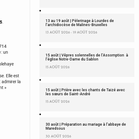
13 au 19 août | Pèlerinage à Lourdes de
15
.
l’archidiocèse de Malines-Bruxelles
13 AOÛT 2026 - 19 AOÛT 2026
1714
 : un
15 août | Vêpres solennelles de l’Assomption à
l’église Notre-Dame du Sablon
oblehaye
15 AOÛT 2026
e. Elle est
 admirer la
nt »
15 août | Prière avec les chants de Taizé avec
les sœurs de Saint-André
15 AOÛT 2026
30 août | Préparation au mariage à l’abbaye de
Maredsous
30 AOÛT 2026