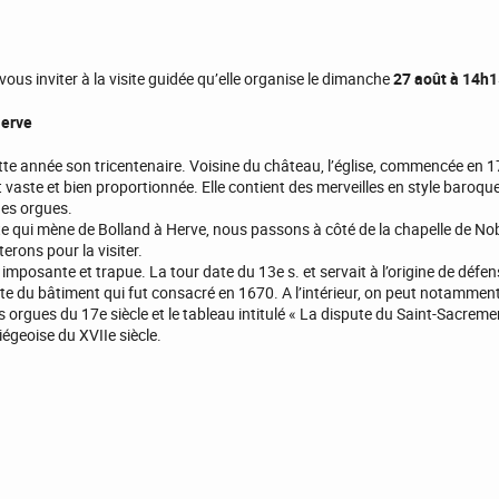
ous inviter à la visite guidée qu’elle organise le dimanche
27 août à 14h
Herve
tte année son tricentenaire. Voisine du château, l’église, commencée en 
vaste et bien proportionnée. Elle contient des merveilles en style baroque
ues orgues.
ute qui mène de Bolland à Herve, nous passons à côté de la chapelle de N
erons pour la visiter.
mposante et trapue. La tour date du 13e s. et servait à l’origine de défens
te du bâtiment qui fut consacré en 1670. A l’intérieur, on peut notamment
 orgues du 17e siècle et le tableau intitulé « La dispute du Saint-Sacreme
iégeoise du XVIIe siècle.