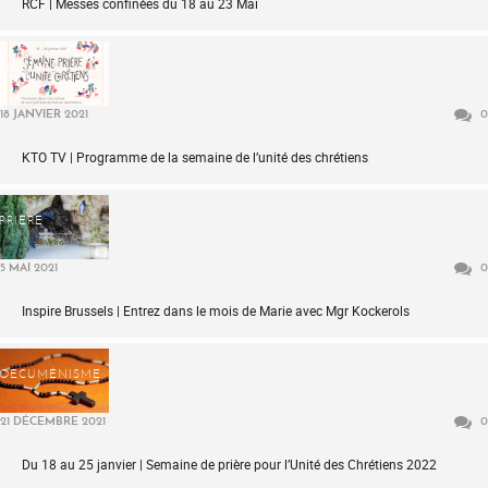
RCF | Messes confinées du 18 au 23 Mai
MÉDIAS
18 JANVIER 2021
0
KTO TV | Programme de la semaine de l’unité des chrétiens
PRIÈRE
5 MAI 2021
0
Inspire Brussels | Entrez dans le mois de Marie avec Mgr Kockerols
OECUMÉNISME
21 DÉCEMBRE 2021
0
Du 18 au 25 janvier | Semaine de prière pour l’Unité des Chrétiens 2022