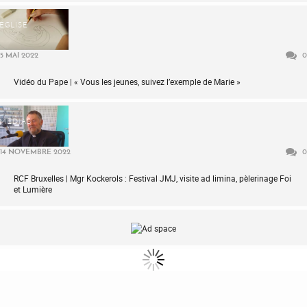
ÉGLISE
5 MAI 2022
0
Vidéo du Pape | « Vous les jeunes, suivez l’exemple de Marie »
MÉDIAS
14 NOVEMBRE 2022
0
RCF Bruxelles | Mgr Kockerols : Festival JMJ, visite ad limina, pèlerinage Foi
et Lumière