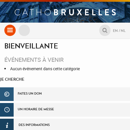
Aller
EN
NL
au
contenu
BIENVEILLANTE
ÉVÉNEMENTS À VENIR
Aucun événement dans cette catégorie
JE CHERCHE
FAITES UN DON
UN HORAIRE DE MESSE
DES INFORMATIONS