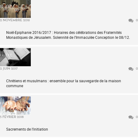
PRIÈRE
2 NOVEMBRE 2016
0
Noël-Epiphanie 2016/2017 : Horaires des célébrations des Fraternités
Monastiques de Jérusalem. Solennité de l’Immaculée Conception le 08/12.
PRIÈRE
2 JUIN 2017
0
Chrétiens et musulmans : ensemble pour la sauvegarde de la maison
commune
PRIÈRE
5 FÉVRIER 2018
0
Sacrements de l’initiation