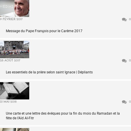
MÉDIAS
9 FÉVRIER 2017
0
Message du Pape François pour le Carême 2017
JEUNES
28 AOÛT 2017
0
Les essentiels de la prière selon saint Ignace | Dépliants
PRIÈRE
21 MAI 2018
0
Une carte et une lettre des évêques pour la fin du mois du Ramadan et la
fête de l’Aïd Al-Fitr