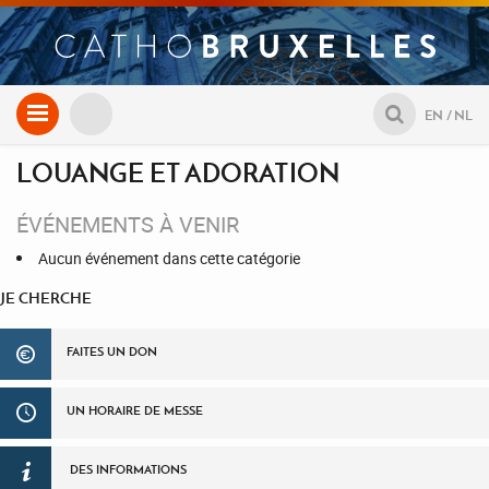
Aller
EN
NL
au
contenu
LOUANGE ET ADORATION
ÉVÉNEMENTS À VENIR
Aucun événement dans cette catégorie
JE CHERCHE
FAITES UN DON
UN HORAIRE DE MESSE
DES INFORMATIONS