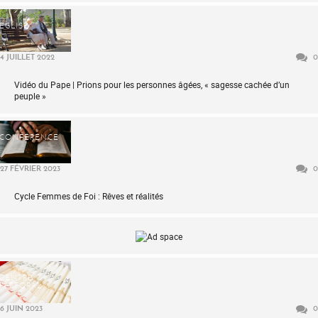
ÉGLISE
4 JUILLET 2022
0
Vidéo du Pape | Prions pour les personnes âgées, « sagesse cachée d’un
peuple »
CONFÉRENCE
27 FÉVRIER 2023
0
Cycle Femmes de Foi : Rêves et réalités
CENTRE
PASTORAL
6 JUIN 2023
0