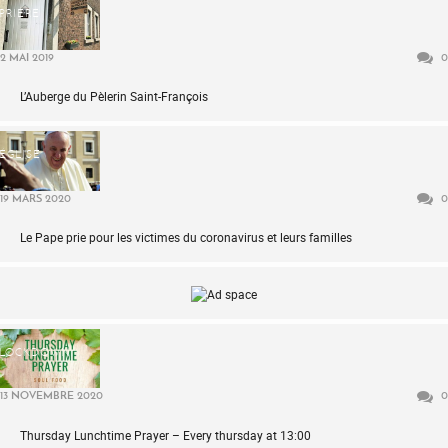
PRIÈRE
2 MAI 2019
0
L’Auberge du Pèlerin Saint-François
ÉGLISE
19 MARS 2020
0
Le Pape prie pour les victimes du coronavirus et leurs familles
LOCKDOWN
13 NOVEMBRE 2020
0
Thursday Lunchtime Prayer – Every thursday at 13:00