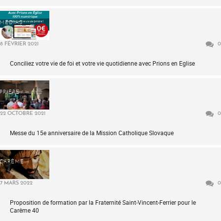
MÉDIAS
8 FÉVRIER 2021
0
Conciliez votre vie de foi et votre vie quotidienne avec Prions en Eglise
PRIÈRE
22 OCTOBRE 2021
0
Messe du 15e anniversaire de la Mission Catholique Slovaque
CARÊME
7 MARS 2022
0
Proposition de formation par la Fraternité Saint-Vincent-Ferrier pour le
Carême 40