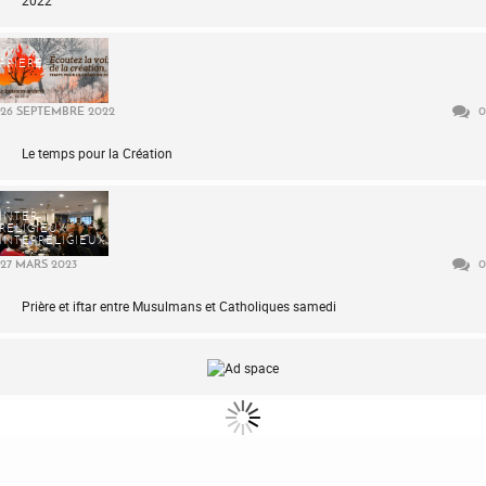
2022
PRIÈRE
26 SEPTEMBRE 2022
0
Le temps pour la Création
INTER-
RELIGIEUX
INTERRELIGIEUX
27 MARS 2023
0
Prière et iftar entre Musulmans et Catholiques samedi