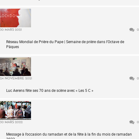
LOCKDOWN
30 MARS 2021
0
Réseau Mondial de Prière du Pape | Semaine de prière dans l’Octave de
Pâques
ARTS ET
CULTURE
24 NOVEMBRE 2021
0
Luc Aerens fête ses 70 ans de scène avec « Les 5 C »
PRIÈRE
30 MARS 2022
0
Message à l’occasion du ramadan et de la fête à la fin du mois de ramadan