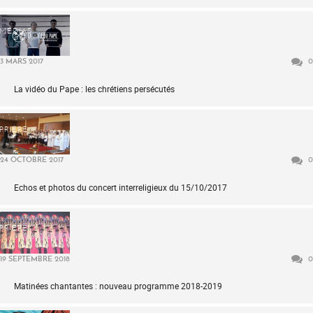
MÉDIAS
3 MARS 2017
0
La vidéo du Pape : les chrétiens persécutés
PRIÈRE
24 OCTOBRE 2017
0
Echos et photos du concert interreligieux du 15/10/2017
PRIÈRE
19 SEPTEMBRE 2018
0
Matinées chantantes : nouveau programme 2018-2019