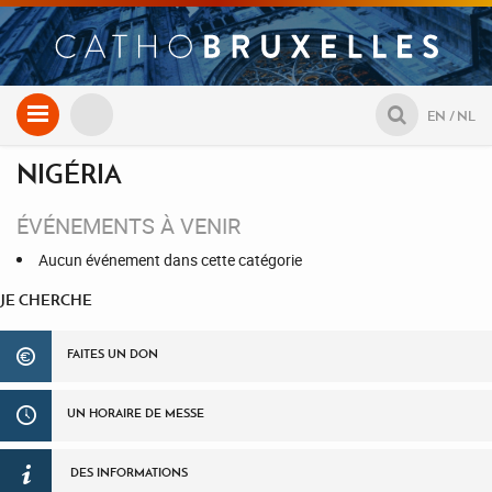
Aller
EN
NL
au
contenu
NIGÉRIA
ÉVÉNEMENTS À VENIR
Aucun événement dans cette catégorie
JE CHERCHE
FAITES UN DON
UN HORAIRE DE MESSE
DES INFORMATIONS