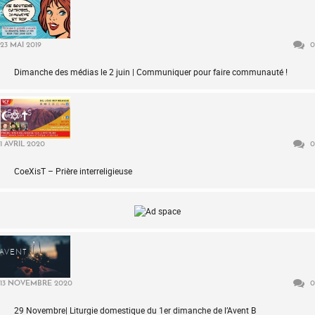
PRIÈRE
23 MAI 2019
0
Dimanche des médias le 2 juin | Communiquer pour faire communauté !
MÉDIAS
1 AVRIL 2020
0
CoeXisT – Prière interreligieuse
AVENT
13 NOVEMBRE 2020
0
29 Novembre| Liturgie domestique du 1er dimanche de l’Avent B